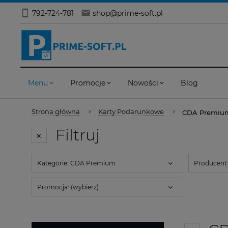
792-724-781
shop@prime-soft.pl
Menu
Promocje
Nowości
Blog
Strona główna
Karty Podarunkowe
CDA Premiu
Filtruj
Kategorie: CDA Premium
Producent:
Promocja: (wybierz)