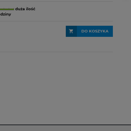
duża ilość
odziny
DO KOSZYKA