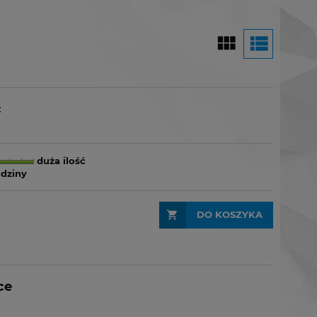
c
duża ilość
odziny
DO KOSZYKA
ce