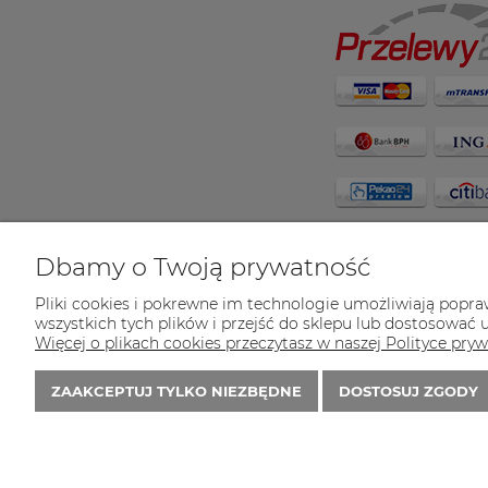
Dbamy o Twoją prywatność
Pliki cookies i pokrewne im technologie umożliwiają popr
wszystkich tych plików i przejść do sklepu lub dostosować u
Więcej o plikach cookies przeczytasz w naszej Polityce pryw
ZAAKCEPTUJ TYLKO NIEZBĘDNE
DOSTOSUJ ZGODY
Nazwy i znaki towarowe producentów 