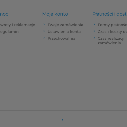
moc
Moje konto
Płatności i dos
wroty i reklamacje
Twoje zamówienia
Formy płatnośc
egulamin
Ustawienia konta
Czas i koszty 
Przechowalnia
Czas realizacji
zamówienia