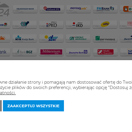
awne działanie strony i pomagają nam dostosować ofertę do Two
życie plików do swoich preferencji, wybierając opcję "Dostosuj z
atności.
ZAAKCEPTUJ WSZYSTKIE
należą do ich właścicieli i prezentowane są na stronach sklep